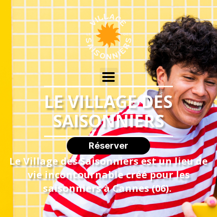
LE VILLAGE DES
SAISONNIERS
Réserver
Le Village des Saisonniers est un lieu de
vie incontournable créé pour les
saisonniers à Cannes (06).